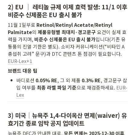
2) EU │ 레티놀 규제 
이제 효력 발생
: 11/1 이후 
비준수 신제품은 EU 출시 불가
11월 1일부로 
Retinol/Retinyl Acetate/Retinyl 
Palmitate
의 
제품유형별 최대치·경고문구
 요건이 실제 효
력을 가지며, 
비준수 신제품은 EU 출시 불가
입니다(기존 유
통품의 진열 기한은 별도). 소비자 커뮤니케이션(“비타민 A 
총섭취 고려” 문구)과 DTC 콘텐츠 톤 점검이 필요합니다. 
EUR-Lex+1
브랜드 대응 팁
•
바디로션 
0.05% RE
, 그 외 제품 
0.3% RE
, 경고문구 삽
입 여부를 
최종 라벨 파일 기준
으로 재검증하세요. 
EUR-
Lex
3) 미국│뉴욕주 1,4-다이옥산 
면제(waiver) 유
효기간 종료 임박
 공지 업데이트
뉴욕주 DEC가 안내한 대로, 
모든 면제는 2025-12-30 이후 