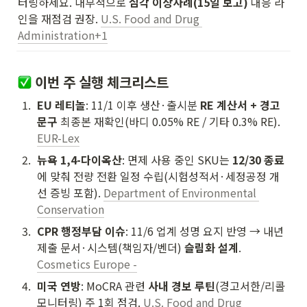
터링하세요. 내부적으로 
심각 이상사례(15일 보고)
 대응 라
인을 재점검 권장. 
U.S. Food and Drug 
Administration+1
 이번 주 실행 체크리스트
1
.
EU 레티놀
: 11/1 이후 생산·출시분 
RE 계산서 + 경고
문구
 최종본 재확인(바디 0.05% RE / 기타 0.3% RE). 
EUR-Lex
2
.
뉴욕 1,4-다이옥산
: 면제 사용 중인 SKU는 
12/30 종료
에 맞춰 전량 전환 일정 수립(시험성적서·세정공정 개
선 증빙 포함). 
Department of Environmental 
Conservation
3
.
CPR 행정부담 이슈
: 11/6 업계 성명 요지 반영 → 내년 
제출 문서·시스템(책임자/벤더) 
슬림화 설계
. 
Cosmetics Europe -
4
.
미국 연방
: MoCRA 관련 
사내 경보 루틴
(경고서한/리콜 
모니터링) 주 1회 점검. 
U.S. Food and Drug 