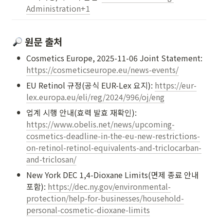
Administration+1
 원문 출처 
•
Cosmetics Europe, 2025-11-06 Joint Statement: 
https://cosmeticseurope.eu/news-events/
•
EU Retinol 규정(공식 EUR-Lex 요지): 
https://eur-
lex.europa.eu/eli/reg/2024/996/oj/eng
•
업계 시행 안내(효력 발효 재확인): 
https://www.obelis.net/news/upcoming-
cosmetics-deadline-in-the-eu-new-restrictions-
on-retinol-retinol-equivalents-and-triclocarban-
and-triclosan/
•
New York DEC 1,4-Dioxane Limits(면제 종료 안내 
포함): 
https://dec.ny.gov/environmental-
protection/help-for-businesses/household-
personal-cosmetic-dioxane-limits