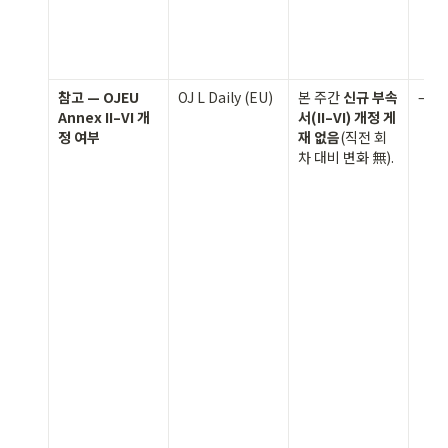
참고 — OJEU 
OJ L Daily (EU)
본 주간 
신규 부속
—
Annex II–VI 개
서(II–VI) 개정 게
정 여부
재 없음
(직전 회
차 대비 변화 無).