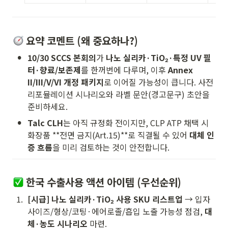
 요약 코멘트 (왜 중요하나?)
•
10/30 SCCS 본회의
가 
나노 실리카·TiO₂·특정 UV 필
터·향료/보존제
를 한꺼번에 다루며, 이후 
Annex 
II/III/V/VI 개정 패키지
로 이어질 가능성이 큽니다. 사전 
리포뮬레이션 시나리오와 라벨 문안(경고문구) 초안을 
준비하세요.
•
Talc CLH
는 아직 규정화 전이지만, CLP ATP 채택 시 
화장품 **전면 금지(Art.15)**로 직결될 수 있어 
대체 인
증 흐름
을 미리 검토하는 것이 안전합니다.
 한국 수출사용 액션 아이템 (우선순위)
1
.
[시급] 나노 실리카·TiO₂ 사용 SKU 리스트업
 → 입자
사이즈/형상/코팅·에어로졸/흡입 노출 가능성 점검, 
대
체·농도 시나리오
 마련.