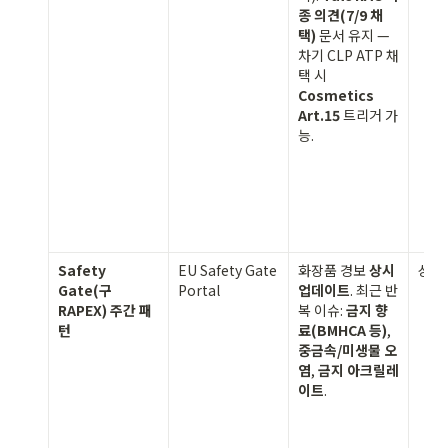
종 의견(7/9 채
택)
 문서 유지 — 
차기 CLP ATP 채
택 시 
Cosmetics 
Art.15
 트리거 가
능.
Safety 
EU Safety Gate 
화장품 경보 
상시 
상시
Gate(구 
Portal
업데이트
. 최근 반
RAPEX) 주간 패
복 이슈: 
금지 향
턴
료(BMHCA 등)
, 
중금속/미생물 오
염
, 
금지 아크릴레
이트
.