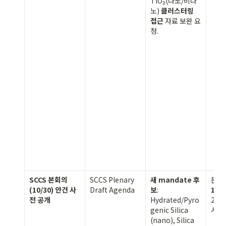
TiO₂(나노/비나
노) 
클러스터링 
접근
 자료 보완 요
청.
SCCS 본회의
SCCS Plenary 
새 mandate 후
본회
(10/30) 안건 사
Draft Agenda
보
: 
10-
전 공개
Hydrated/Pyro
202
genic Silica 
시
(nano), Silica 