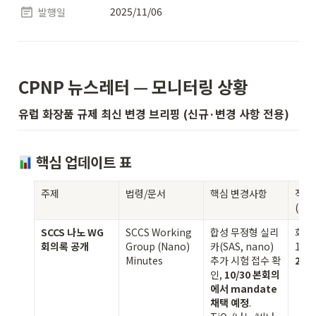
2025/11/06
발행일
CPNP 뉴스레터 — 모니터링 상황
유럽 화장품 규제 최신 변경 브리핑 (신규·변경 사항 전용)
 핵심 업데이트 표 
주제
법령/문서
핵심 변경사항
적용/
(요지
SCCS 나노 WG 
SCCS Working 
합성 무정형 실리
회의 
회의록 공개
Group (Nano) 
카(SAS, nano) 
15, 
Minutes
추가 시험 접수 확
202
인, 
10/30 본회의
에서 mandate 
채택 예정
. 