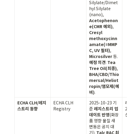
Silylate/Dimet
hyl Silylate 
(nano), 
Acetophenon
e(CMR 예외)
, 
Cresyl 
methoxycinn
amate(=MMP
C, UV 필터)
, 
Microsilver
 등. 
예정 의견
: 
Tea 
Tree Oil(최종)
, 
BHA/CBD/Thio
mersal/Heliot
ropin/염모제(예
비)
.
ECHA CLH/레지
ECHA CLH 
2025-10-23 기
레지
스트리 동향
Registry
준 
레지스트리 업
202
데이트 반영
(화장
신
품 영향 물질 새 
변동은 공지 대
기). 
Talc RAC 최