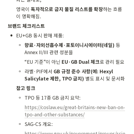
영국이 
독자적으로 금지 물질 리스트를 확장
하는 흐름
이 명확해짐.
브랜드 체크리스트
•
EU+GB 동시 판매 제품:
◦
향료·자외선흡수제·포토이니시에이터(네일)
 등 
Annex II/III 관련 성분을
“EU 기준”이 아닌 
EU·GB Dual 체크
로 관리 필요
◦
라벨·PIF에서 
GB 규정 준수 사항(예: Hexyl 
Salicylate 제한, TPO 금지)
 별도 표시 및 문서화
참고 링크
◦
TPO 등 17종 GB 금지 요약:
https://coslaw.eu/great-britains-new-ban-on-
tpo-and-other-substances/
◦
SAG-CS 개요:
https://www.gov.uk/government/groups/scie