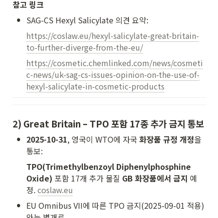
참고 링크
•
SAG-CS Hexyl Salicylate 의견 요약:
https://coslaw.eu/hexyl-salicylate-great-britain-
to-further-diverge-from-the-eu/
https://cosmetic.chemlinked.com/news/cosmeti
c-news/uk-sag-cs-issues-opinion-on-the-use-of-
hexyl-salicylate-in-cosmetic-products
2) Great Britain – TPO 포함 17종 추가 금지 통보
•
2025-10-31
, 영국이 WTO에 자국 
화장품 규정 개정
을 
통보:
TPO(Trimethylbenzoyl Diphenylphosphine 
Oxide)
 포함 17개 추가 물질 
GB 화장품에서 금지
 예
정. 
coslaw.eu
•
EU Omnibus VII에 따른 TPO 금지(2025-09-01 적용)
와는 별개로,