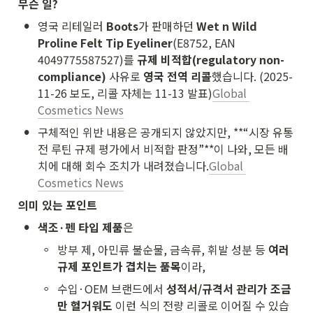
무슨 일?
•
영국 리테일러 
Boots
가 판매하던 
Wet n Wild 
Proline Felt Tip Eyeliner
(E8752, EAN 
4049775587527)를 
규제 비적합(regulatory non-
compliance)
 사유로 
영국 전역 리콜
했습니다. (2025-
11-26 보도, 리콜 자체는 11-13 발표)
Global 
Cosmetics News
•
구체적인 위반 내용은 공개되지 않았지만, **“시장 유통 
전 루틴 규제 평가에서 비적합 판정”**이 나와, 모든 배
치에 대해 회수 조치가 내려졌습니다.
Global 
Cosmetics News
의미 있는 포인트
•
색조·펜 타입 제품
은
◦
방부 제, 아민류 불순물, 금속류, 휘발 성분 등 
여러 
규제 포인트가 겹치는 품목
이라,
◦
수입·OEM 브랜드에서 
성적서/규격서 관리가 조금
만 헐거워도
 이런 식의 전량 리콜로 이어질 수 있습