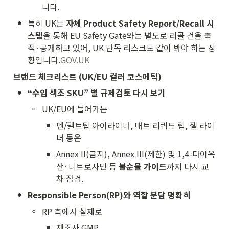
니다.
•
특히 UK는 
자체 Product Safety Report/Recall 시
스템
을 통해 EU Safety Gate와는 별도로 리콜 건을 축
적·공개하고 있어, UK 단독 리스크도 같이 봐야 하는 상
황입니다.
GOV.UK
브랜드 체크리스트 (UK/EU 컬러 코스메틱)
•
“수입 색조 SKU” 별 규제검토 다시 보기
◦
UK/EU에 들어가는
▪
펜/펠트팁 아이라이너, 매트 리퀴드 립, 젤 라이
너 등은
▪
Annex II(금지), Annex III(제한) 및 1,4-다이옥
산·니트로사민 등 
불순물 가이드
까지 다시 교
차 점검.
•
Responsible Person(RP)와 역할 분담 명확히
◦
RP 측에서 실제로
▪
제조사 GMP,