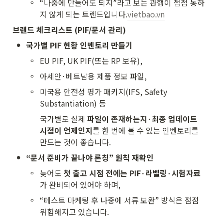
◦
“나중에 만들어도 되지”라고 보는 관행이 점점 통하
지 않게 되는 트렌드입니다.
vietbao.vn
브랜드 체크리스트 (PIF/문서 관리)
•
국가별 PIF 현황 인벤토리 만들기
◦
EU PIF, UK PIF(또는 RP 보유),
◦
아세안·베트남용 제품 정보 파일,
◦
미국용 안전성 평가 패키지(IFS, Safety 
Substantiation) 등
국가별로 실제 
파일이 존재하는지·최종 업데이트 
시점이 언제인지
를 한 번에 볼 수 있는 인벤토리를 
만드는 것이 좋습니다.
•
“문서 준비가 끝나야 론칭” 원칙 재확인
◦
늦어도 
첫 출고 시점 전에는 PIF·라벨링·시험자료
가 완비되어 있어야 하며,
◦
“테스트 마케팅 후 나중에 서류 보완” 방식은 점점 
위험해지고 있습니다.