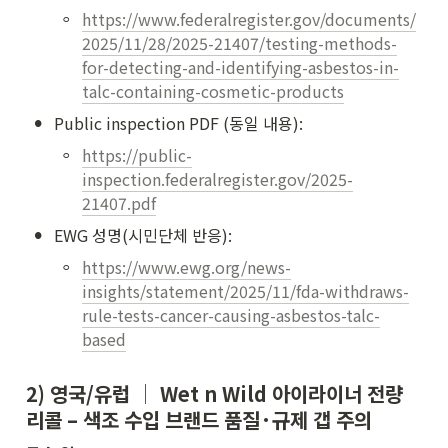
◦
https://www.federalregister.gov/documents/
2025/11/28/2025-21407/testing-methods-
for-detecting-and-identifying-asbestos-in-
talc-containing-cosmetic-products
•
Public inspection PDF (동일 내용):
◦
https://public-
inspection.federalregister.gov/2025-
21407.pdf
•
EWG 성명(시민단체 반응):
◦
https://www.ewg.org/news-
insights/statement/2025/11/fda-withdraws-
rule-tests-cancer-causing-asbestos-talc-
based
2) 영국/유럽 │ Wet n Wild 아이라이너 
전량 
리콜
 – 색조 수입 브랜드 품질·규제 갭 주의