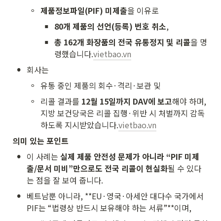
◦
제품정보파일(PIF) 미제출
을 이유로
▪
80개 제품의 선언(등록) 번호 취소
,
▪
총 162개 화장품의 전국 유통정지 및 리콜
을 명
령했습니다.
vietbao.vn
•
회사는
◦
유통 중인 제품의 회수·격리·보관 및
◦
리콜 결과를 
12월 15일까지 DAV에 보고
해야 하며, 
지방 보건당국은 리콜 집행·위반 시 처벌까지 감독
하도록 지시받았습니다.
vietbao.vn
의미 있는 포인트
•
이 사례는 
실제 제품 안전성 문제가 아니라 “PIF 미제
출/문서 미비”만으로도 전국 리콜이 현실화
될 수 있다
는 점을 잘 보여 줍니다.
•
베트남뿐 아니라, **EU·영국·아세안 대다수 국가에서 
PIF는 “법령상 반드시 보유해야 하는 서류”**이며,