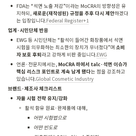
•
FDA는 “석면 노출 저감”이라는 MoCRA의 방향성은 유
지하되, 
새로운(재작성된) 규정을 추후 다시 제안
하겠다
는 입장입니다.
Federal Register+1
업계·시민단체 반응
•
EWG 등 시민단체는 “활석이 들어간 화장품에서 석면 
시험을 의무화하는 최소한의 장치가 무너졌다”며 
소비
자 보호 후퇴
라고 강하게 비판 중입니다.
EWG
•
언론·전문지에서는, 
MoCRA 하에서 talc·석면 이슈가 
핵심 리스크 포인트로 계속 남게 됐다
는 점을 강조하고 
있습니다.
Global Cosmetic Industry
브랜드·제조사 체크리스트
•
자율 시험 전략 유지/강화
◦
활석 함유 원료·완제품에 대해,
▪
어떤 시험법으로
▪
어떤 빈도로