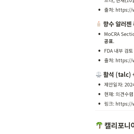
으나, 현재(10
•
출처: https:/
 향수 알러젠 
•
MoCRA Sec
공표
.
•
FDA 내부 검토
•
출처: https:/
 활석 (talc
•
제안일자: 2024-1
•
현재: 의견수렴 
•
링크: https://
 캘리포니아 