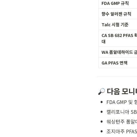
FDA GMP 규칙
향수 알러젠 규칙
Talc 시험 기준
CA SB 682 PFAS 
대
WA 폼알데하이드 
GA PFAS 면책
 다음 모
•
FDA GMP 및
•
캘리포니아 SB 
•
워싱턴주 폼알
•
조지아주 PFAS