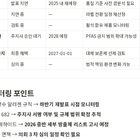
발표 지연
2025 내 재예정
품질 기준 사전 갭분석 필요
지연 중
—
라벨 전환 일정 재산정
검토 중
—
활석 함유 제품 모니터링
확
주지사 승인 대기
2028 예정
PFAS 금지 범위 확대 가능성
금지
최종 채택
2027-01-01
대체 보존제 선제 검토
심의 중
—
법적 책임 환경 변화 가능
니터링 포인트
 향수 알러젠 규칙 → 
하반기 재발표 시점 모니터링
682 → 
주지사 서명 여부 및 규제 범위 확정 추적
데하이드 → 
2026 중반 세부 방출제 리스트 고시 예정
 면책 → 
의회 3 차 심의 일정 확인 필요