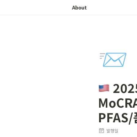
About
📨
 20
MoCR
PFAS
발행일